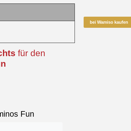
bei Wamiso kaufen
chts
für den
un
aminos Fun