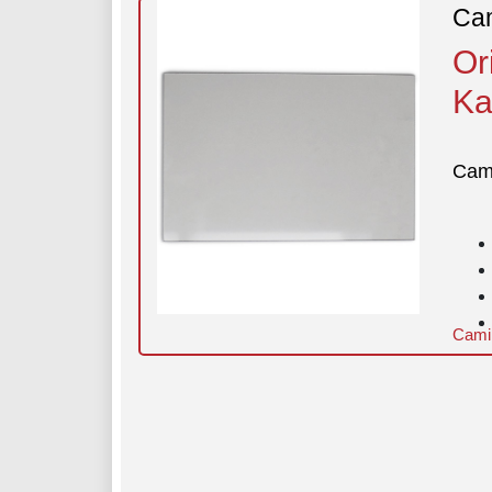
Cam
Or
Ka
Cam
Cami