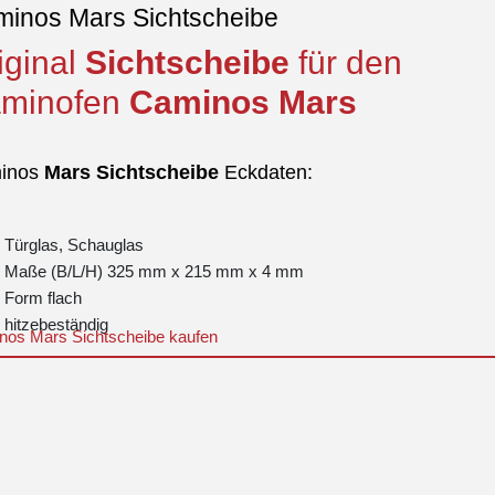
inos Mars Sichtscheibe
iginal
Sichtscheibe
für den
minofen
Caminos
Mars
inos
Mars
Sichtscheibe
Eckdaten:
Türglas, Schauglas
Maße (B/L/H) 325 mm x 215 mm x 4 mm
Form flach
hitzebeständig
nos Mars Sichtscheibe kaufen