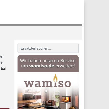
ät
en
 bei