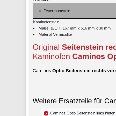
Feuerraumstein
Kaminofenstein
Maße (B/L/H) 167 mm x 516 mm x 30 mm
Material Vermiculite
Original
Seitenstein
re
Kaminofen
Caminos
Op
Caminos
Optio
Seitenstein
rechts
vor
Weitere Ersatzteile für Ca
Caminos Optio Seitenstein links hinten