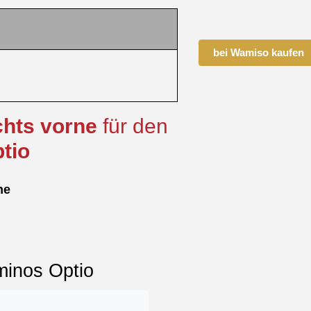
bei Wamiso kaufen
chts
vorne
für den
tio
ne
minos Optio